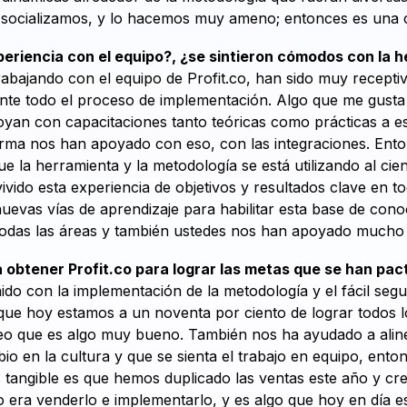
ocializamos, y lo hacemos muy ameno; entonces es una c
eriencia con el equipo?, ¿se sintieron cómodos con la 
rabajando con el equipo de Profit.co, han sido muy recept
nte todo el proceso de implementación. Algo que me gust
oyan con capacitaciones tanto teóricas como prácticas a e
forma nos han apoyado con eso, con las integraciones. Ent
 la herramienta y la metodología se está utilizando al cie
ivido esta experiencia de objetivos y resultados clave en t
nuevas vías de aprendizaje para habilitar esta base de cono
odas las áreas y también ustedes nos han apoyado mucho
 obtener Profit.co para lograr las metas que se han pa
do con la implementación de la metodología y el fácil segu
, que hoy estamos a un noventa por ciento de lograr todos 
eo que es algo muy bueno. También nos ha ayudado a alinea
io en la cultura y que se sienta el trabajo en equipo, ent
 tangible es que hemos duplicado las ventas este año y cr
 era venderlo e implementarlo, y es algo que hoy en día 