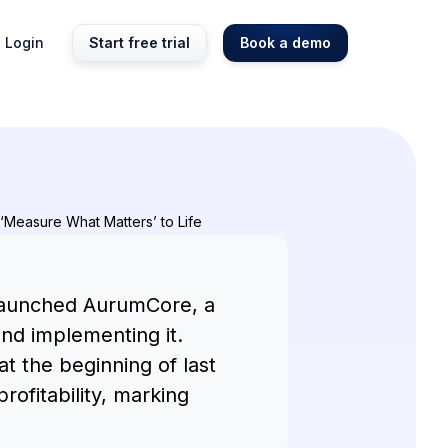
Login
Start free trial
Book a demo
 ‘Measure What Matters’ to Life
 launched AurumCore, a
 and implementing it.
 at the beginning of last
rofitability, marking