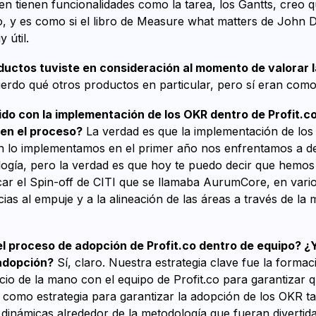
ien tienen funcionalidades como la tarea, los Gantts, creo 
o, y es como si el libro de Measure what matters de John D
 útil.
ductos tuviste en consideración al momento de valorar 
uerdo qué otros productos en particular, pero sí eran como
ido con la implementación de los OKR dentro de Profit.
 en el proceso?
La verdad es que la implementación de los
n lo implementamos en el primer año nos enfrentamos a de
ogía, pero la verdad es que hoy te puedo decir que hemos 
car el Spin-off de CITI que se llamaba AurumCore, en varios
ias al empuje y a la alineación de las áreas a través de la 
l proceso de adopción de Profit.co dentro de equipo? ¿Y
adopción?
Sí, claro. Nuestra estrategia clave fue la forma
icio de la mano con el equipo de Profit.co para garantizar 
 como estrategia para garantizar la adopción de los OKR t
 dinámicas alrededor de la metodología que fueran diverti