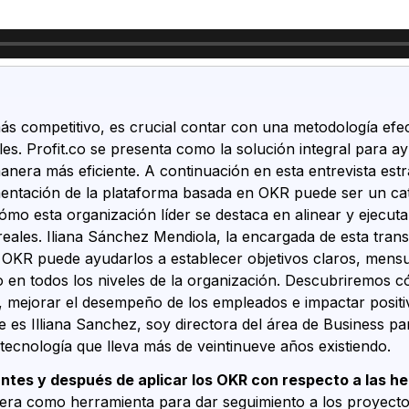
 competitivo, es crucial contar con una metodología efecti
les. Profit.co se presenta como la solución integral para ay
nera más eficiente. A continuación en esta entrevista est
ntación de la plataforma basada en OKR puede ser un cata
o esta organización líder se destaca en alinear y ejecuta
eales. Iliana Sánchez Mendiola, la encargada de esta tran
OKR puede ayudarlos a establecer objetivos claros, mensu
co en todos los niveles de la organización. Descubriremos 
, mejorar el desempeño de los empleados e impactar positiv
 es Illiana Sanchez, soy directora del área de Business pa
ecnología que lleva más de veintinueve años existiendo.
antes y después de aplicar los OKR con respecto a las he
viera como herramienta para dar seguimiento a los proyectos