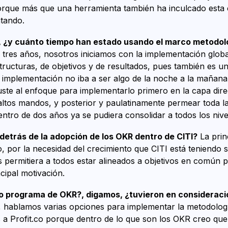
rque más que una herramienta también ha inculcado esta cu
tando.
R?, ¿y cuánto tiempo han estado usando el marco metodo
s tres años, nosotros iniciamos con la implementación glo
tructuras, de objetivos y de resultados, pues también es u
implementación no iba a ser algo de la noche a la mañana,
uste al enfoque para implementarlo primero en la capa dire
 altos mandos, y posterior y paulatinamente permear toda l
tro de dos años ya se pudiera consolidar a todos los nivel
n detrás de la adopción de los OKR dentro de CITI?
La prin
, por la necesidad del crecimiento que CITI está teniendo 
permitiera a todos estar alineados a objetivos en común pa
cipal motivación.
omo programa de OKR?, digamos, ¿tuvieron en considerac
, hablamos varias opciones para implementar la metodolog
 a Profit.co porque dentro de lo que son los OKR creo que 