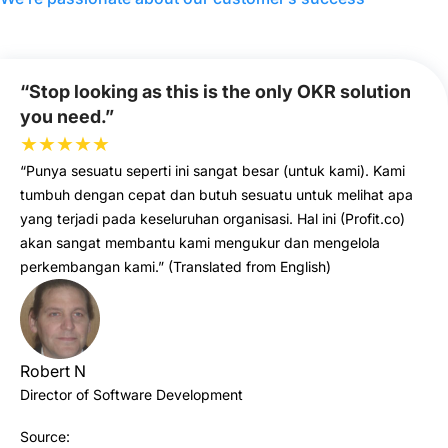
“Stop looking as this is the only OKR solution
you need.”
★
★
★
★
★
“Punya sesuatu seperti ini sangat besar (untuk kami). Kami
tumbuh dengan cepat dan butuh sesuatu untuk melihat apa
yang terjadi pada keseluruhan organisasi. Hal ini (Profit.co)
akan sangat membantu kami mengukur dan mengelola
perkembangan kami.” (Translated from English)
Robert N
Director of Software Development
Source: