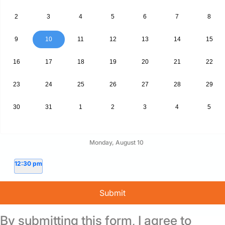
2
3
4
5
6
7
8
9
10
11
12
13
14
15
16
17
18
19
20
21
22
23
24
25
26
27
28
29
30
31
1
2
3
4
5
Monday, August 10
12:30 pm
Submit
By submitting this form, I agree to