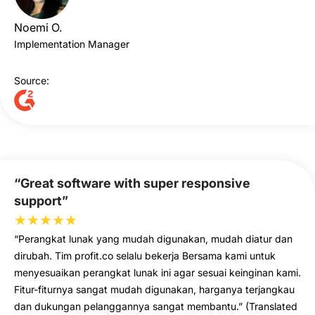
Noemi O.
Implementation Manager
Source:
“Great software with super responsive
support”
★
★
★
★
★
“Perangkat lunak yang mudah digunakan, mudah diatur dan
dirubah. Tim profit.co selalu bekerja Bersama kami untuk
menyesuaikan perangkat lunak ini agar sesuai keinginan kami.
Fitur-fiturnya sangat mudah digunakan, harganya terjangkau
dan dukungan pelanggannya sangat membantu.” (Translated