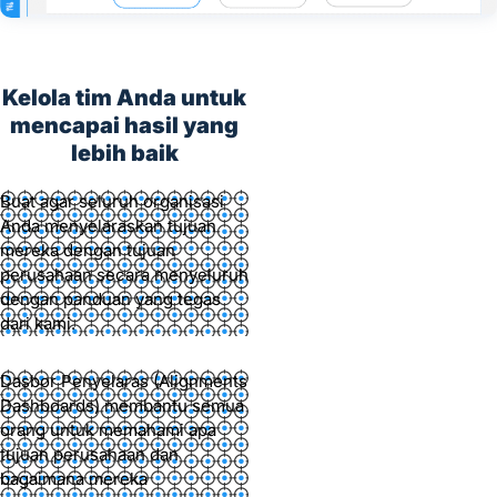
Kelola tim Anda untuk
mencapai hasil yang
lebih baik
Buat agar seluruh organisasi
Anda menyelaraskan tujuan
mereka dengan tujuan
perusahaan secara menyeluruh
dengan panduan yang tegas
dari kami.
Dasbor Penyelaras (Alignments
Dashboards) membantu semua
orang untuk memahami apa
tujuan perusahaan dan
bagaimana mereka