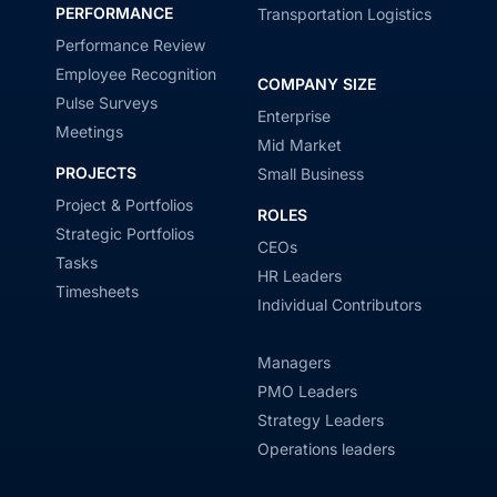
PERFORMANCE
Transportation Logistics
Performance Review
Employee Recognition
COMPANY SIZE
Pulse Surveys
Enterprise
Meetings
Mid Market
PROJECTS
Small Business
Project & Portfolios
ROLES
Strategic Portfolios
CEOs
Tasks
HR Leaders
Timesheets
Individual Contributors
Managers
PMO Leaders
Strategy Leaders
Operations leaders