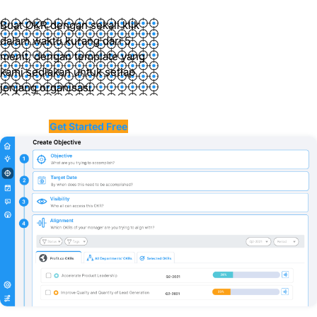
Buat OKR dengan sekali klik
dalam waktu kurang dari 5
menit, dengan template yang
kami sediakan untuk setiap
jenjang organisasi.
Get Started Free