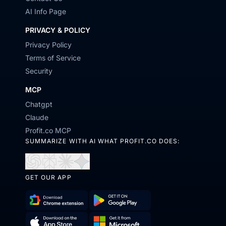
AI Info Page
PRIVACY & POLICY
Privacy Policy
Terms of Service
Security
MCP
Chatgpt
Claude
Profit.co MCP
SUMMARIZE WITH AI WHAT PROFIT.CO DOES:
Open
Open
Open
Open
GET OUR APP
in
in
in
in
ChatGPT
Perplexity
Claude
Gemini
Download
Get