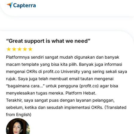
“Great support is what we need”
★
★
★
★
★
Platformnya sendiri sangat mudah digunakan dan banyak
macam template yang bisa kita pilih. Banyak juga informasi
mengenai OKRs di profit.co University yang sering sekali saya
rujuk. Saya juga telah membuat email tautan mengenai
“bagaimana cara…” untuk pengguna (profit.co) agar bisa
menyelesaikan tugas mereka. Platform Hebat.
Terakhir, saya sangat puas dengan layanan pelanggan,
sebelum, ketika dan sesudah implementasi OKRs. (Translated
from English)